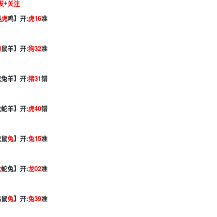
发+关注
猴
虎
鸡】开:
虎16
准
狗
鼠羊】开:
狗32
准
蛇兔羊】开:
猪31
错
龙蛇羊】开:
虎40
错
蛇鼠
兔
】开:
兔15
准
龙
蛇兔】开:
龙02
准
鸡鼠
兔
】开:
兔39
准