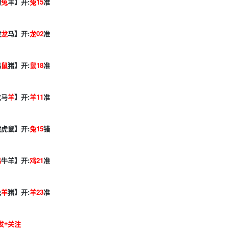
狗
兔
羊】开:
兔15
准
猴
龙
马】开:
龙02
准
鸡
鼠
猪】开:
鼠18
准
龙马
羊
】开:
羊11
准
猴虎鼠】开:
兔15
错
鸡
牛羊】开:
鸡21
准
兔
羊
猪】开:
羊23
准
发+关注