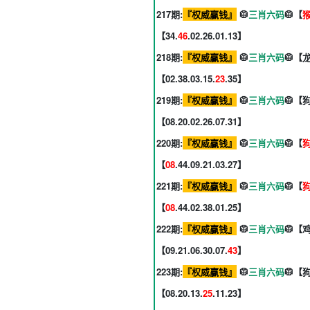
217期:
『权威赢钱』
🥼
三肖六码
🥼【
【34.
46
.02.26.01.13】
218期:
『权威赢钱』
🥼
三肖六码
🥼【
【02.38.03.15.
23
.35】
219期:
『权威赢钱』
🥼
三肖六码
🥼【
【08.20.02.26.07.31】
220期:
『权威赢钱』
🥼
三肖六码
🥼【
【
08
.44.09.21.03.27】
221期:
『权威赢钱』
🥼
三肖六码
🥼【
【
08
.44.02.38.01.25】
222期:
『权威赢钱』
🥼
三肖六码
🥼【
【09.21.06.30.07.
43
】
223期:
『权威赢钱』
🥼
三肖六码
🥼【
【08.20.13.
25
.11.23】