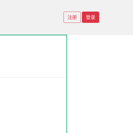
注册
登录