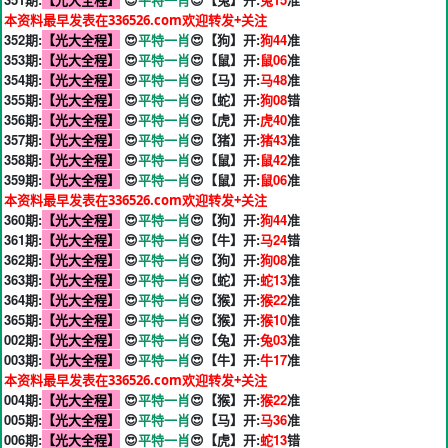
本资料最早发表在336526.com欢迎转发+关注
352期:
【光大全程】
😍
平特一肖
😍【狗】开:
狗44
准
353期:
【光大全程】
😍
平特一肖
😍【鼠】开:
鼠06
准
354期:
【光大全程】
😍
平特一肖
😍【马】开:
马48
准
355期:
【光大全程】
😍
平特一肖
😍【蛇】开:
狗08
错
356期:
【光大全程】
😍
平特一肖
😍【虎】开:
虎40
准
357期:
【光大全程】
😍
平特一肖
😍【猪】开:
猪43
准
358期:
【光大全程】
😍
平特一肖
😍【鼠】开:
鼠42
准
359期:
【光大全程】
😍
平特一肖
😍【鼠】开:
鼠06
准
本资料最早发表在336526.com欢迎转发+关注
360期:
【光大全程】
😍
平特一肖
😍【狗】开:
狗44
准
361期:
【光大全程】
😍
平特一肖
😍【牛】开:
马24
错
362期:
【光大全程】
😍
平特一肖
😍【狗】开:
狗08
准
363期:
【光大全程】
😍
平特一肖
😍【蛇】开:
蛇13
准
364期:
【光大全程】
😍
平特一肖
😍【猴】开:
猴22
准
365期:
【光大全程】
😍
平特一肖
😍【猴】开:
猴10
准
002期:
【光大全程】
😍
平特一肖
😍【兔】开:
兔03
准
003期:
【光大全程】
😍
平特一肖
😍【牛】开:
牛17
准
本资料最早发表在336526.com欢迎转发+关注
004期:
【光大全程】
😍
平特一肖
😍【猴】开:
猴22
准
005期:
【光大全程】
😍
平特一肖
😍【马】开:
马36
准
006期:
【光大全程】
😍
平特一肖
😍【虎】开:
蛇13
错