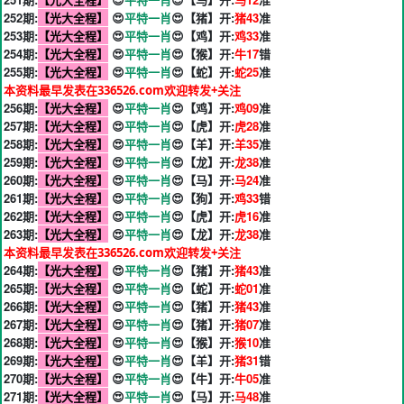
252期:
【光大全程】
😍
平特一肖
😍【猪】开:
猪43
准
253期:
【光大全程】
😍
平特一肖
😍【鸡】开:
鸡33
准
254期:
【光大全程】
😍
平特一肖
😍【猴】开:
牛17
错
255期:
【光大全程】
😍
平特一肖
😍【蛇】开:
蛇25
准
本资料最早发表在336526.com欢迎转发+关注
256期:
【光大全程】
😍
平特一肖
😍【鸡】开:
鸡09
准
257期:
【光大全程】
😍
平特一肖
😍【虎】开:
虎28
准
258期:
【光大全程】
😍
平特一肖
😍【羊】开:
羊35
准
259期:
【光大全程】
😍
平特一肖
😍【龙】开:
龙38
准
260期:
【光大全程】
😍
平特一肖
😍【马】开:
马24
准
261期:
【光大全程】
😍
平特一肖
😍【狗】开:
鸡33
错
262期:
【光大全程】
😍
平特一肖
😍【虎】开:
虎16
准
263期:
【光大全程】
😍
平特一肖
😍【龙】开:
龙38
准
本资料最早发表在336526.com欢迎转发+关注
264期:
【光大全程】
😍
平特一肖
😍【猪】开:
猪43
准
265期:
【光大全程】
😍
平特一肖
😍【蛇】开:
蛇01
准
266期:
【光大全程】
😍
平特一肖
😍【猪】开:
猪43
准
267期:
【光大全程】
😍
平特一肖
😍【猪】开:
猪07
准
268期:
【光大全程】
😍
平特一肖
😍【猴】开:
猴10
准
269期:
【光大全程】
😍
平特一肖
😍【羊】开:
猪31
错
270期:
【光大全程】
😍
平特一肖
😍【牛】开:
牛05
准
271期:
【光大全程】
😍
平特一肖
😍【马】开:
马48
准