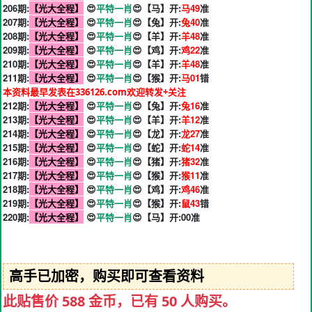
206期:
【光大全程】
😍
平特一肖
😍【马】开:
马49
准
207期:
【光大全程】
😍
平特一肖
😍【兔】开:
兔40
准
208期:
【光大全程】
😍
平特一肖
😍【羊】开:
羊48
准
209期:
【光大全程】
😍
平特一肖
😍【鸡】开:
鸡22
准
210期:
【光大全程】
😍
平特一肖
😍【羊】开:
羊48
准
211期:
【光大全程】
😍
平特一肖
😍【猴】开:
马01
错
本资料最早发表在336126.com欢迎转发+关注
212期:
【光大全程】
😍
平特一肖
😍【兔】开:
兔16
准
213期:
【光大全程】
😍
平特一肖
😍【羊】开:
羊12
准
214期:
【光大全程】
😍
平特一肖
😍【龙】开:
龙27
准
215期:
【光大全程】
😍
平特一肖
😍【蛇】开:
蛇14
准
216期:
【光大全程】
😍
平特一肖
😍【猪】开:
猪32
准
217期:
【光大全程】
😍
平特一肖
😍【猴】开:
猴11
准
218期:
【光大全程】
😍
平特一肖
😍【鸡】开:
鸡46
准
219期:
【光大全程】
😍
平特一肖
😍【猴】开:
鼠43
错
220期:
【光大全程】
😍
平特一肖
😍【马】开:00准
高手已加密，购买即可查看资料
此贴售价 588 金币，已有 50 人购买。