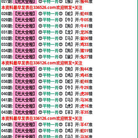
027期:
【光大全程】
😍
平特一肖
😍【猴】开:
猴46
准
本资料最早发表在336526.com欢迎转发+关注
028期:
【光大全程】
😍
平特一肖
😍【蛇】开:
蛇49
准
029期:
【光大全程】
😍
平特一肖
😍【牛】开:
牛05
准
030期:
【光大全程】
😍
平特一肖
😍【狗】开:
牛41
错
031期:
【光大全程】
😍
平特一肖
😍【龙】开:
龙26
准
032期:
【光大全程】
😍
平特一肖
😍【马】开:
鼠06
错
033期:
【光大全程】
😍
平特一肖
😍【鸡】开:
鸡33
准
034期:
【光大全程】
😍
平特一肖
😍【狗】开:
猪19
错
035期:
【光大全程】
😍
平特一肖
😍【鼠】开:
兔27
错
本资料最早发表在336126.com欢迎转发+关注
036期:
【光大全程】
😍
平特一肖
😍【狗】开:
狗44
准
037期:
【光大全程】
😍
平特一肖
😍【鸡】开:
鸡45
准
038期:
【光大全程】
😍
平特一肖
😍【蛇】开:
蛇49
准
039期:
【光大全程】
😍
平特一肖
😍【牛】开:
牛29
准
040期:
【光大全程】
😍
平特一肖
😍【鸡】开:
虎28
错
041期:
【光大全程】
😍
平特一肖
😍【马】开:
马36
准
042期:
【光大全程】
😍
平特一肖
😍【虎】开:
虎16
准
043期:
【光大全程】
😍
平特一肖
😍【羊】开:
羊35
准
本资料最早发表在336126.com欢迎转发+关注
044期:
【光大全程】
😍
平特一肖
😍【羊】开:
羊47
准
045期:
【光大全程】
😍
平特一肖
😍【鸡】开:
蛇01
错
046期:
【光大全程】
😍
平特一肖
😍【马】开:
马36
准