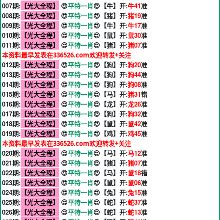
007期:
【光大全程】
😍
平特一肖
😍【牛】开:
牛41
准
008期:
【光大全程】
😍
平特一肖
😍【猪】开:
猪19
准
009期:
【光大全程】
😍
平特一肖
😍【牛】开:
牛17
准
010期:
【光大全程】
😍
平特一肖
😍【鼠】开:
鼠30
准
011期:
【光大全程】
😍
平特一肖
😍【猪】开:
猪07
准
本资料最早发表在336526.com欢迎转发+关注
012期:
【光大全程】
😍
平特一肖
😍【狗】开:
狗20
准
013期:
【光大全程】
😍
平特一肖
😍【狗】开:
狗44
准
014期:
【光大全程】
😍
平特一肖
😍【狗】开:
狗08
准
015期:
【光大全程】
😍
平特一肖
😍【马】开:
猪31
错
016期:
【光大全程】
😍
平特一肖
😍【龙】开:
龙26
准
017期:
【光大全程】
😍
平特一肖
😍【狗】开:
狗32
准
018期:
【光大全程】
😍
平特一肖
😍【鼠】开:
鼠42
准
019期:
【光大全程】
😍
平特一肖
😍【鸡】开:
鸡45
准
本资料最早发表在336526.com欢迎转发+关注
020期:
【光大全程】
😍
平特一肖
😍【马】开:
马12
准
021期:
【光大全程】
😍
平特一肖
😍【猪】开:
猪07
准
022期:
【光大全程】
😍
平特一肖
😍【马】开:
鼠18
错
023期:
【光大全程】
😍
平特一肖
😍【鼠】开:
鼠06
准
024期:
【光大全程】
😍
平特一肖
😍【兔】开:
兔15
准
025期:
【光大全程】
😍
平特一肖
😍【蛇】开:
蛇37
准
026期:
【光大全程】
😍
平特一肖
😍【蛇】开:
蛇13
准