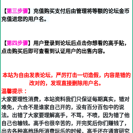
【
第三步骤
】充值购买支付后由管理将等额的论坛金币
充值进您的用户名。
【
第四步骤
】用户登录到论坛后点击你想看的高手贴，
点击购买后即可查看到认证用户的出售内容。
本站为自由发表论坛，严厉打击一切造假，内容是错的
改对的，发现直接删除用户名。
温馨提示 ：
大家要理性消费，本站资料我们只保证每期真实，错对
难免，六合不是谁家自己开的，没有百分百包中的说
法。出错了大家要理解高手，不骂，不喷，因为错了他
自己也输钱。高手也很辛苦的，开完奖后你们赚钱了，
出去各种高档场所消费玩乐的时候，高手还在通宵研究