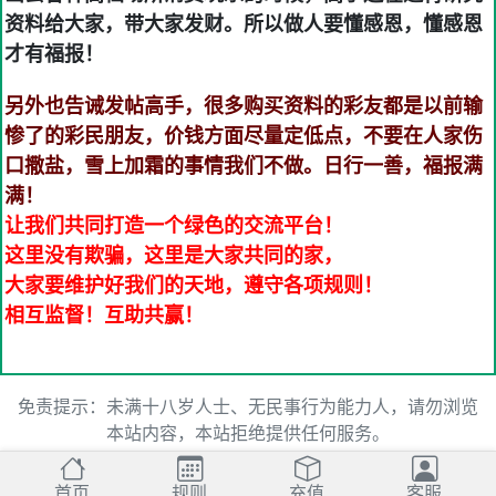
资料给大家，带大家发财。所以做人要懂感恩，懂感恩
才有福报！
另外也告诫发帖高手，很多购买资料的彩友都是以前输
惨了的彩民朋友，价钱方面尽量定低点，不要在人家伤
口撒盐，雪上加霜的事情我们不做。日行一善，福报满
满！
让我们共同打造一个绿色的交流平台！
这里没有欺骗，这里是大家共同的家，
大家要维护好我们的天地，遵守各项规则！
相互监督！互助共赢！
免责提示：未满十八岁人士、无民事行为能力人，请勿浏览
本站内容，本站拒绝提供任何服务。
版权所有 不得转载 © 一点红论坛
首页
规则
充值
客服