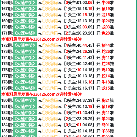
166期:
《火速中奖》
🐁
①头③码
🐁【
0
头主:01.03.
06
】开:
牛06
准
167期:
《火速中奖》
🐁
①头③码
🐁【
1
头主:15.18.
19
】开:
鼠19
准
168期:
《火速中奖》
🐁
①头③码
🐁【
1
头主:10.
15
.18】开:
龙15
准
169期:
《火速中奖》
🐁
①头③码
🐁【1头主:12.13.19】开:
羊24
错
170期:
《火速中奖》
🐁
①头③码
🐁【
0
头主:02.
03
.09】开:
龙03
准
171期:
《火速中奖》
🐁
①头③码
🐁【
2
头主:20.23.26】开:
兔28
准
本资料最早发表在336126.com欢迎转发+关注
172期:
《火速中奖》
🐁
①头③码
🐁【
4
头主:40.
44
.45】开:
猪44
准
173期:
《火速中奖》
🐁
①头③码
🐁【
2
头主:24.
26
.29】开:
蛇26
准
174期:
《火速中奖》
🐁
①头③码
🐁【
4
头主:40.
41
.42】开:
虎41
准
175期:
《火速中奖》
🐁
①头③码
🐁【4头主:40.42.49】开:
蛇26
错
176期:
《火速中奖》
🐁
①头③码
🐁【
1
头主:
10
.14.15】开:
鸡10
准
177期:
《火速中奖》
🐁
①头③码
🐁【
1
头主:10.13.18】开:
蛇14
准
178期:
《火速中奖》
🐁
①头③码
🐁【
1
头主:14.16.
18
】开:
牛18
准
179期:
《火速中奖》
🐁
①头③码
🐁【
1
头主:12.16.17】开:
龙15
准
本资料最早发表在336126.com欢迎转发+关注
180期:
《火速中奖》
🐁
①头③码
🐁【3头主:34.37.39】开:
狗21
错
181期:
《火速中奖》
🐁
①头③码
🐁【
1
头主:10.13.
19
】开:
鼠19
准
182期:
《火速中奖》
🐁
①头③码
🐁【
4
头主:
41
.43.44】开:
虎41
准
183期:
《火速中奖》
🐁
①头③码
🐁【
2
头主:23.26.29】开:
羊24
准
184期:
《火速中奖》
🐁
①头③码
🐁【
0
头主:
01
.04.08】开:
马01
准
185期:
《火速中奖》
🐁
①头③码
🐁【1头主:12.14.15】开:
羊36
错
186期:
《火速中奖》
🐁
①头③码
🐁【
2
头主:
23
.25.29】开:
猴23
准