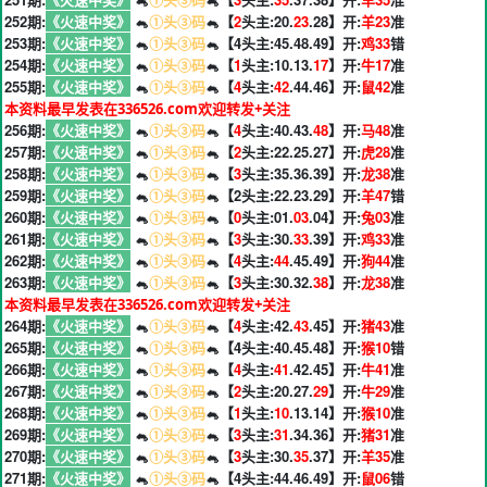
252期:
《火速中奖》
🐁
①头③码
🐁【
2
头主:20.
23
.28】开:
羊23
准
253期:
《火速中奖》
🐁
①头③码
🐁【4头主:45.48.49】开:
鸡33
错
254期:
《火速中奖》
🐁
①头③码
🐁【
1
头主:10.13.
17
】开:
牛17
准
255期:
《火速中奖》
🐁
①头③码
🐁【
4
头主:
42
.44.46】开:
鼠42
准
本资料最早发表在336526.com欢迎转发+关注
256期:
《火速中奖》
🐁
①头③码
🐁【
4
头主:40.43.
48
】开:
马48
准
257期:
《火速中奖》
🐁
①头③码
🐁【
2
头主:22.25.27】开:
虎28
准
258期:
《火速中奖》
🐁
①头③码
🐁【
3
头主:35.36.39】开:
龙38
准
259期:
《火速中奖》
🐁
①头③码
🐁【2头主:22.23.29】开:
羊47
错
260期:
《火速中奖》
🐁
①头③码
🐁【
0
头主:01.
03
.04】开:
兔03
准
261期:
《火速中奖》
🐁
①头③码
🐁【
3
头主:30.
33
.39】开:
鸡33
准
262期:
《火速中奖》
🐁
①头③码
🐁【
4
头主:
44
.45.49】开:
狗44
准
263期:
《火速中奖》
🐁
①头③码
🐁【
3
头主:30.32.
38
】开:
龙38
准
本资料最早发表在336526.com欢迎转发+关注
264期:
《火速中奖》
🐁
①头③码
🐁【
4
头主:42.
43
.45】开:
猪43
准
265期:
《火速中奖》
🐁
①头③码
🐁【4头主:40.45.48】开:
猴10
错
266期:
《火速中奖》
🐁
①头③码
🐁【
4
头主:
41
.42.45】开:
牛41
准
267期:
《火速中奖》
🐁
①头③码
🐁【
2
头主:20.27.
29
】开:
牛29
准
268期:
《火速中奖》
🐁
①头③码
🐁【
1
头主:
10
.13.14】开:
猴10
准
269期:
《火速中奖》
🐁
①头③码
🐁【
3
头主:
31
.34.36】开:
猪31
准
270期:
《火速中奖》
🐁
①头③码
🐁【
3
头主:30.
35
.37】开:
羊35
准
271期:
《火速中奖》
🐁
①头③码
🐁【4头主:44.46.49】开:
鼠06
错