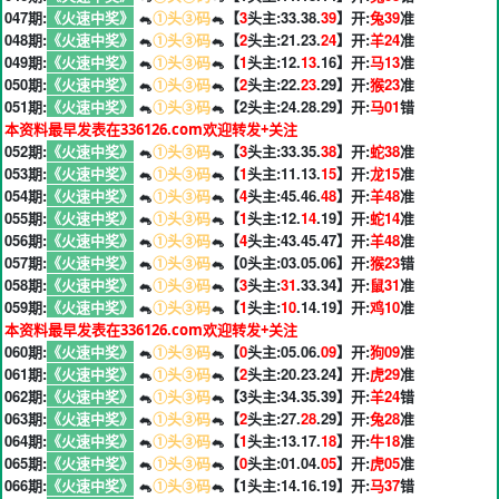
047期:
《火速中奖》
🐁
①头③码
🐁【
3
头主:33.38.
39
】开:
兔39
准
048期:
《火速中奖》
🐁
①头③码
🐁【
2
头主:21.23.
24
】开:
羊24
准
049期:
《火速中奖》
🐁
①头③码
🐁【
1
头主:12.
13
.16】开:
马13
准
050期:
《火速中奖》
🐁
①头③码
🐁【
2
头主:22.
23
.29】开:
猴23
准
051期:
《火速中奖》
🐁
①头③码
🐁【2头主:24.28.29】开:
马01
错
本资料最早发表在336126.com欢迎转发+关注
052期:
《火速中奖》
🐁
①头③码
🐁【
3
头主:33.35.
38
】开:
蛇38
准
053期:
《火速中奖》
🐁
①头③码
🐁【
1
头主:11.13.
15
】开:
龙15
准
054期:
《火速中奖》
🐁
①头③码
🐁【
4
头主:45.46.
48
】开:
羊48
准
055期:
《火速中奖》
🐁
①头③码
🐁【
1
头主:12.
14
.19】开:
蛇14
准
056期:
《火速中奖》
🐁
①头③码
🐁【
4
头主:43.45.47】开:
羊48
准
057期:
《火速中奖》
🐁
①头③码
🐁【0头主:03.05.06】开:
猴23
错
058期:
《火速中奖》
🐁
①头③码
🐁【
3
头主:
31
.33.34】开:
鼠31
准
059期:
《火速中奖》
🐁
①头③码
🐁【
1
头主:
10
.14.19】开:
鸡10
准
本资料最早发表在336126.com欢迎转发+关注
060期:
《火速中奖》
🐁
①头③码
🐁【
0
头主:05.06.
09
】开:
狗09
准
061期:
《火速中奖》
🐁
①头③码
🐁【
2
头主:20.23.24】开:
虎29
准
062期:
《火速中奖》
🐁
①头③码
🐁【3头主:34.35.39】开:
羊24
错
063期:
《火速中奖》
🐁
①头③码
🐁【
2
头主:27.
28
.29】开:
兔28
准
064期:
《火速中奖》
🐁
①头③码
🐁【
1
头主:13.17.
18
】开:
牛18
准
065期:
《火速中奖》
🐁
①头③码
🐁【
0
头主:01.04.
05
】开:
虎05
准
066期:
《火速中奖》
🐁
①头③码
🐁【1头主:14.16.19】开:
马37
错