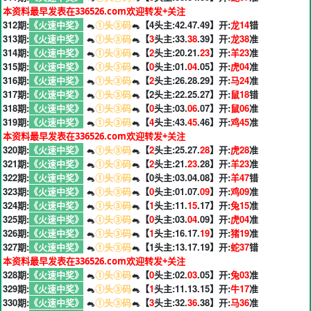
本资料最早发表在336526.com欢迎转发+关注
312期:
《火速中奖》
🐁
①头③码
🐁【4头主:42.47.49】开:
龙14
错
313期:
《火速中奖》
🐁
①头③码
🐁【
3
头主:33.
38
.39】开:
龙38
准
314期:
《火速中奖》
🐁
①头③码
🐁【
2
头主:20.21.
23
】开:
羊23
准
315期:
《火速中奖》
🐁
①头③码
🐁【
0
头主:01.
04
.05】开:
虎04
准
316期:
《火速中奖》
🐁
①头③码
🐁【
2
头主:26.28.29】开:
马24
准
317期:
《火速中奖》
🐁
①头③码
🐁【2头主:22.25.27】开:
鼠18
错
318期:
《火速中奖》
🐁
①头③码
🐁【
0
头主:03.
06
.07】开:
鼠06
准
319期:
《火速中奖》
🐁
①头③码
🐁【
4
头主:43.
45
.46】开:
鸡45
准
本资料最早发表在336526.com欢迎转发+关注
320期:
《火速中奖》
🐁
①头③码
🐁【
2
头主:25.27.
28
】开:
虎28
准
321期:
《火速中奖》
🐁
①头③码
🐁【
2
头主:21.
23
.28】开:
羊23
准
322期:
《火速中奖》
🐁
①头③码
🐁【0头主:03.04.08】开:
羊47
错
323期:
《火速中奖》
🐁
①头③码
🐁【
0
头主:01.07.
09
】开:
鸡09
准
324期:
《火速中奖》
🐁
①头③码
🐁【
1
头主:11.
15
.17】开:
兔15
准
325期:
《火速中奖》
🐁
①头③码
🐁【
0
头主:03.
04
.09】开:
虎04
准
326期:
《火速中奖》
🐁
①头③码
🐁【
1
头主:16.17.
19
】开:
猪19
准
327期:
《火速中奖》
🐁
①头③码
🐁【1头主:13.17.19】开:
蛇37
错
本资料最早发表在336526.com欢迎转发+关注
328期:
《火速中奖》
🐁
①头③码
🐁【
0
头主:02.
03
.05】开:
兔03
准
329期:
《火速中奖》
🐁
①头③码
🐁【
1
头主:11.13.15】开:
牛17
准
330期:
《火速中奖》
🐁
①头③码
🐁【
3
头主:32.
36
.38】开:
马36
准