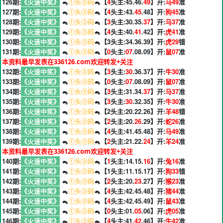
126期:
《火速中奖》
🐁
①头③码
🐁【
4
头主:45.46.
49
】开:
马49
准
127期:
《火速中奖》
🐁
①头③码
🐁【
4
头主:43.
45
.48】开:
狗45
准
128期:
《火速中奖》
🐁
①头③码
🐁【
3
头主:30.35.
37
】开:
马37
准
129期:
《火速中奖》
🐁
①头③码
🐁【
4
头主:40.
41
.42】开:
虎41
准
130期:
《火速中奖》
🐁
①头③码
🐁【3头主:34.36.39】开:
虎29
错
131期:
《火速中奖》
🐁
①头③码
🐁【
0
头主:
07
.08.09】开:
鼠07
准
本资料最早发表在336126.com欢迎转发+关注
132期:
《火速中奖》
🐁
①头③码
🐁【
3
头主:
30
.36.37】开:
牛30
准
133期:
《火速中奖》
🐁
①头③码
🐁【
0
头主:
07
.08.09】开:
鼠07
准
134期:
《火速中奖》
🐁
①头③码
🐁【
3
头主:31.34.
37
】开:
马37
准
135期:
《火速中奖》
🐁
①头③码
🐁【
3
头主:
30
.32.35】开:
牛30
准
136期:
《火速中奖》
🐁
①头③码
🐁【2头主:20.22.26】开:
羊48
错
137期:
《火速中奖》
🐁
①头③码
🐁【
2
头主:20.
26
.29】开:
蛇26
准
138期:
《火速中奖》
🐁
①头③码
🐁【
4
头主:41.45.48】开:
马49
准
139期:
《火速中奖》
🐁
①头③码
🐁【
2
头主:21.22.
24
】开:
羊24
准
本资料最早发表在336126.com欢迎转发+关注
140期:
《火速中奖》
🐁
①头③码
🐁【
1
头主:14.15.
16
】开:
兔16
准
141期:
《火速中奖》
🐁
①头③码
🐁【1头主:11.15.17】开:
狗33
错
142期:
《火速中奖》
🐁
①头③码
🐁【
2
头主:20.
23
.27】开:
猴23
准
143期:
《火速中奖》
🐁
①头③码
🐁【
4
头主:42.45.48】开:
猪44
准
144期:
《火速中奖》
🐁
①头③码
🐁【
4
头主:42.45.49】开:
鼠43
准
145期:
《火速中奖》
🐁
①头③码
🐁【
0
头主:01.
05
.06】开:
虎05
准
146期:
《火速中奖》
🐁
①头③码
🐁【
4
头主:41.
42
.46】开:
牛42
准