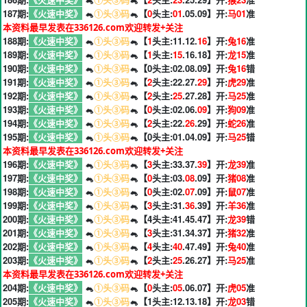
187期:
《火速中奖》
🐁
①头③码
🐁【
0
头主:
01
.05.09】开:
马01
准
本资料最早发表在336126.com欢迎转发+关注
188期:
《火速中奖》
🐁
①头③码
🐁【
1
头主:11.12.
16
】开:
兔16
准
189期:
《火速中奖》
🐁
①头③码
🐁【
1
头主:
15
.16.18】开:
龙15
准
190期:
《火速中奖》
🐁
①头③码
🐁【0头主:02.08.09】开:
兔16
错
191期:
《火速中奖》
🐁
①头③码
🐁【
2
头主:22.27.
29
】开:
虎29
准
192期:
《火速中奖》
🐁
①头③码
🐁【
2
头主:
25
.27.28】开:
马25
准
193期:
《火速中奖》
🐁
①头③码
🐁【
0
头主:02.06.
09
】开:
狗09
准
194期:
《火速中奖》
🐁
①头③码
🐁【
2
头主:22.
26
.29】开:
蛇26
准
195期:
《火速中奖》
🐁
①头③码
🐁【0头主:01.04.09】开:
马25
错
本资料最早发表在336126.com欢迎转发+关注
196期:
《火速中奖》
🐁
①头③码
🐁【
3
头主:33.37.
39
】开:
龙39
准
197期:
《火速中奖》
🐁
①头③码
🐁【
0
头主:03.
08
.09】开:
猪08
准
198期:
《火速中奖》
🐁
①头③码
🐁【
0
头主:02.
07
.09】开:
鼠07
准
199期:
《火速中奖》
🐁
①头③码
🐁【
3
头主:31.
36
.39】开:
羊36
准
200期:
《火速中奖》
🐁
①头③码
🐁【4头主:41.45.47】开:
龙39
错
201期:
《火速中奖》
🐁
①头③码
🐁【
3
头主:31.34.37】开:
猪32
准
202期:
《火速中奖》
🐁
①头③码
🐁【
4
头主:
40
.47.49】开:
兔40
准
203期:
《火速中奖》
🐁
①头③码
🐁【
2
头主:
25
.26.27】开:
马25
准
本资料最早发表在336126.com欢迎转发+关注
204期:
《火速中奖》
🐁
①头③码
🐁【
0
头主:
05
.06.07】开:
虎05
准
205期:
《火速中奖》
🐁
①头③码
🐁【1头主:12.13.18】开:
龙03
错