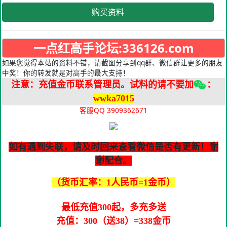
购买资料
一点红高手论坛:336126.com
如果您觉得本站的资料不错，请截图分享到qq群、微信群让更多的朋友
中奖！你的转发就是对高手的最大支持！
注意：充值金币联系管理员。试料的请不要加
：
wwka7015
客服QQ 3909362671
如有遇到失联，请及时回来查看微信是否有更新！谢
谢配合。
（货币汇率：1人民币=1金币）
最低充值300起，多充多送
充值：300（送38）=338金币