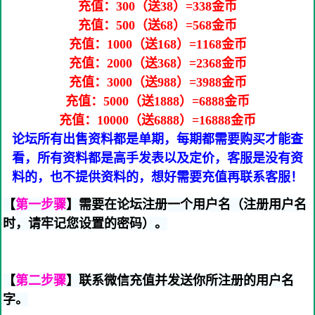
充值：300（送38）=338金币
充值：500（送68）=568金币
充值：1000（送168）=1168金币
充值：2000（送368）=2368金币
充值：3000（送988）=3988金币
充值：5000（送1888）=6888金币
充值：10000（送6888）=16888金币
论坛所有出售资料都是单期，每期都需要购买才能查
看，所有资料都是高手发表以及定价，客服是没有资
料的，也不提供资料的，想好需要充值再联系客服！
【
第一步骤
】需要在论坛注册一个用户名（注册用户名
时，请牢记您设置的密码）。
【
第二步骤
】联系微信充值并发送你所注册的用户名
字。