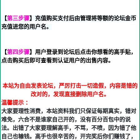
【
第三步骤
】充值购买支付后由管理将等额的论坛金币
充值进您的用户名。
【
第四步骤
】用户登录到论坛后点击你想看的高手贴，
点击购买后即可查看到认证用户的出售内容。
本站为自由发表论坛，严厉打击一切造假，内容是错的
改对的，发现直接删除用户名。
温馨提示 ：
大家要理性消费，本站资料我们只保证每期真实，错对
难免，六合不是谁家自己开的，没有百分百包中的说
法。出错了大家要理解高手，不骂，不喷，因为错了他
自己也输钱。高手也很辛苦的，开完奖后你们赚钱了，