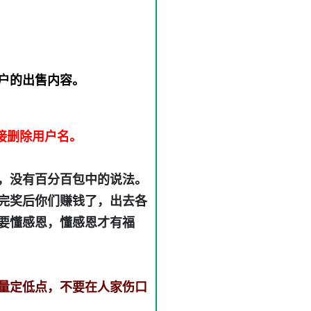
户的出售内容。
接删除用户名。
，没有百分百包中的说法。
完奖后你们赚钱了，出去各
要懂感恩，懂感恩才有福
量定低点，不要在人家伤口