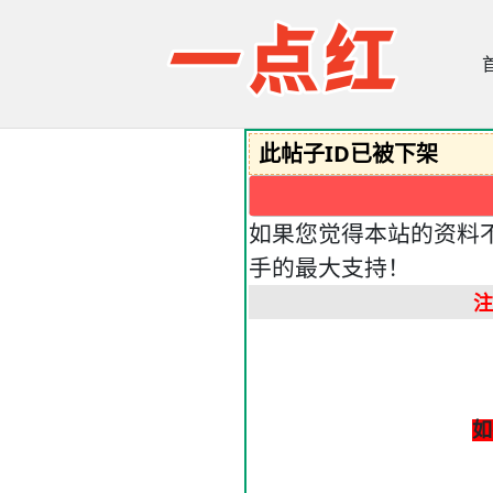
此帖子ID已被下架
如果您觉得本站的资料
手的最大支持！
注
如