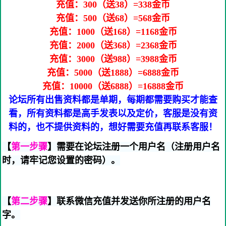
充值：300（送38）=338金币
充值：500（送68）=568金币
充值：1000（送168）=1168金币
充值：2000（送368）=2368金币
充值：3000（送988）=3988金币
充值：5000（送1888）=6888金币
充值：10000（送6888）=16888金币
论坛所有出售资料都是单期，每期都需要购买才能查
看，所有资料都是高手发表以及定价，客服是没有资
料的，也不提供资料的，想好需要充值再联系客服！
【
第一步骤
】需要在论坛注册一个用户名（注册用户名
时，请牢记您设置的密码）。
【
第二步骤
】联系微信充值并发送你所注册的用户名
字。