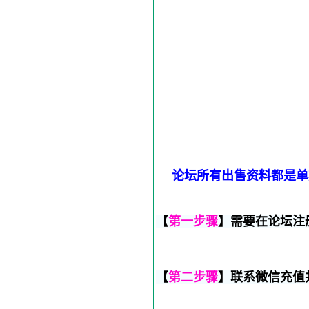
论坛所有出售资料都是单
【
第一步骤
】需要在论坛注
【
第二步骤
】联系微信充值