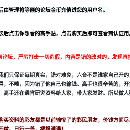
后由管理将等额的论坛金币充值进您的用户名。
坛后点击你想看的高手贴，点击购买后即可查看到认证用
表论坛，严厉打击一切造假，内容是错的改对的，发现直
我们只保证每期真实，错对难免，六合不是谁家自己开的
骂，不喷，因为错了他自己也输钱。高手也很辛苦的，开
，高手还在通宵研究资料给大家，带大家发财。所以做人
购买资料的彩友都是以前输惨了的彩民朋友，价钱方面尽
不做。日行一善，福报满满！