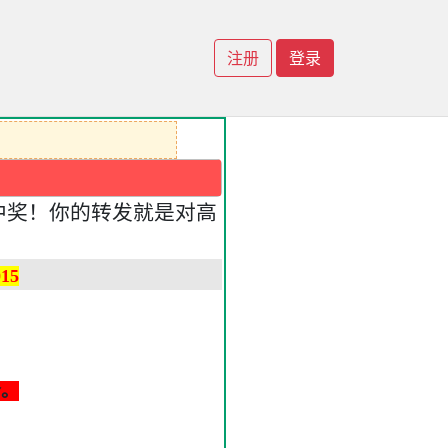
注册
登录
中奖！你的转发就是对高
15
合。