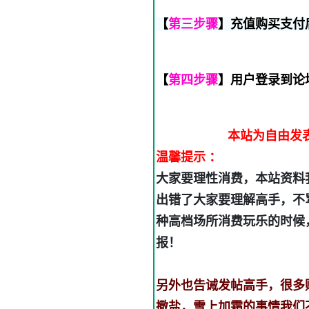
【
第三步骤
】充值购买支付
【
第四步骤
】用户登录到论
本站为自由发
温馨提示 ：
大家要理性消费，本站资料
出错了大家要理解高手，不
种高档场所消费玩乐的时候
报！
另外也告诫发帖高手，很多
撒盐，雪上加霜的事情我们