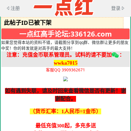
注册
登录
此帖子ID已被下架
一点红高手论坛:336126.com
如果您觉得本站的资料不错，请截图分享到qq群、微信群让更多的朋友
中奖！你的转发就是对高手的最大支持！
注意：充值金币联系管理员。试料的请不要加
：
wwka7015
客服QQ 3909362671
如有遇到失联，请及时回来查看微信是否有更新！谢
谢配合。
（货币汇率：1人民币=1金币）
最低充值300起，多充多送