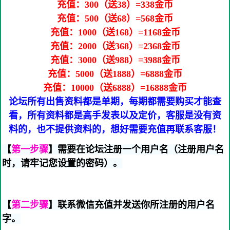
充值：300（送38）=338金币
充值：500（送68）=568金币
充值：1000（送168）=1168金币
充值：2000（送368）=2368金币
充值：3000（送988）=3988金币
充值：5000（送1888）=6888金币
充值：10000（送6888）=16888金币
论坛所有出售资料都是单期，每期都需要购买才能查
看，所有资料都是高手发表以及定价，客服是没有资
料的，也不提供资料的，想好需要充值再联系客服！
【
第一步骤
】需要在论坛注册一个用户名（注册用户名
时，请牢记您设置的密码）。
【
第二步骤
】联系微信充值并发送你所注册的用户名
字。