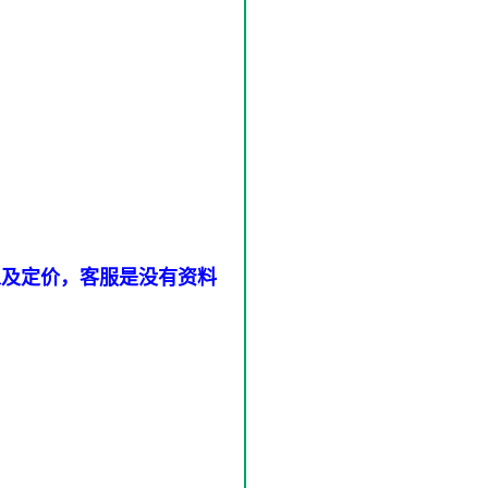
以及定价，客服是没有资料