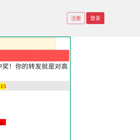
注册
登录
中奖！你的转发就是对高
15
合。